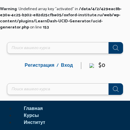
Warning
: Undefined array key "activated" in
/data/4/2/429eac8b-
e30a-4c25-b302-e82d25cfba05/oxford-institute.ru/web/wp-
content/plugins/LearnDash-UCID-Generator/ucid-
generator.php
on line
153
Перейти
к
Поиск
содержимому
товаров
$0
Регистрация / Вход
Поиск
товаров
Главная
Курсы
Институт