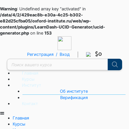
Warning
: Undefined array key "activated" in
/data/4/2/429eac8b-e30a-4c25-b302-
e82d25cfba05/oxford-institute.ru/web/wp-
content/plugins/LearnDash-UCID-Generator/ucid-
generator.php
on line
153
$0
Регистрация / Вход
Главная
Курсы
Институт
Об институте
Верификация
Контакт
Главная
Курсы